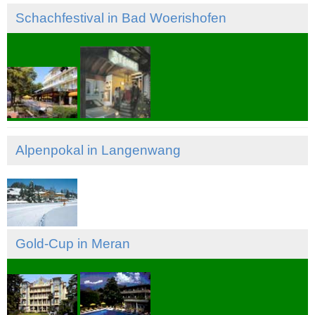
Schachfestival in Bad Woerishofen
Alpenpokal in Langenwang
Gold-Cup in Meran