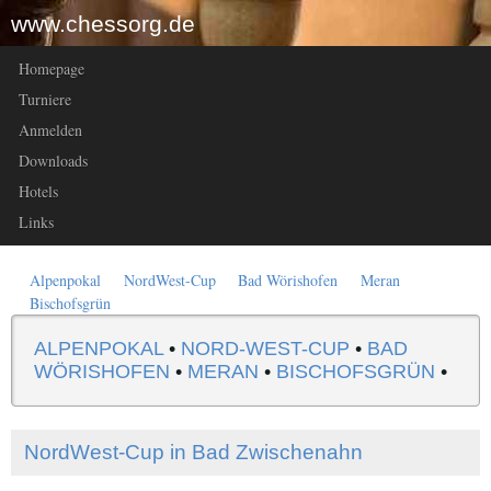
www.chessorg.de
Homepage
Turniere
Anmelden
Downloads
Hotels
Links
Alpenpokal
NordWest-Cup
Bad Wörishofen
Meran
Bischofsgrün
ALPENPOKAL
•
NORD-WEST-CUP
•
BAD
WÖRISHOFEN
•
MERAN
•
BISCHOFSGRÜN
•
NordWest-Cup in Bad Zwischenahn