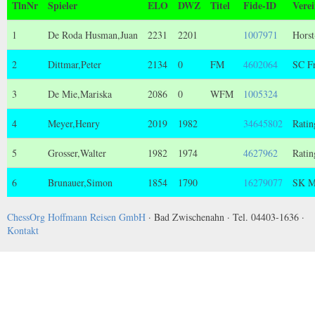
TlnNr
Spieler
ELO
DWZ
Titel
Fide-ID
Vere
1
De Roda Husman,Juan
2231
2201
1007971
Hors
2
Dittmar,Peter
2134
0
FM
4602064
SC Fr
3
De Mie,Mariska
2086
0
WFM
1005324
4
Meyer,Henry
2019
1982
34645802
Ratin
5
Grosser,Walter
1982
1974
4627962
Ratin
6
Brunauer,Simon
1854
1790
16279077
SK M
ChessOrg Hoffmann Reisen GmbH
· Bad Zwischenahn · Tel. 04403-1636 ·
Kontakt