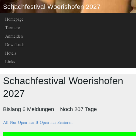
Schachfestival Woerishofen 2027
Homepage
Turniere
Anmelden
Downloads
Hotels
Links
Schachfestival Woerishofen
2027
Bislang 6 Meldungen Noch 207 Tage
All
Nur Open
nur B-Open
nur Senioren