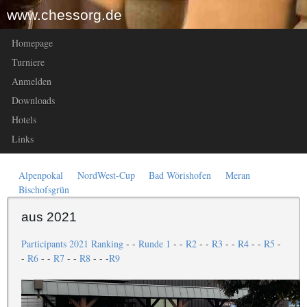
www.chessorg.de
Homepage
Turniere
Anmelden
Downloads
Hotels
Links
Alpenpokal
NordWest-Cup
Bad Wörishofen
Meran
Bischofsgrün
aus 2021
Participants 2021
Ranking
- -
Runde 1
- -
R2
- -
R3
- -
R4
- -
R5
-
-
R6
- -
R7
- -
R8
- - -
R9