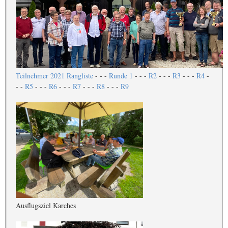
Teilnehmer 2021
Rangliste
- - -
Runde 1
- - -
R2
- - -
R3
- - -
R4
-
- -
R5
- - -
R6
- - -
R7
- - -
R8
- - -
R9
Ausflugsziel Karches