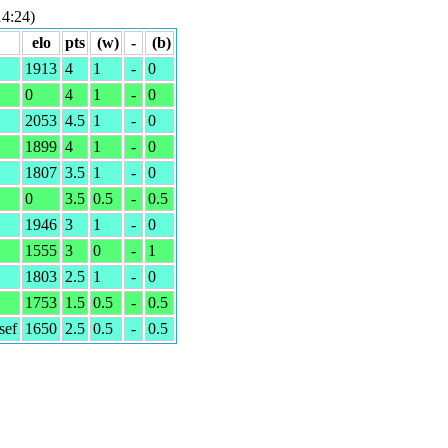
4:24)
elo
pts
(w)
-
(b)
1913
4
1
-
0
0
4
1
-
0
2053
4.5
1
-
0
1899
4
1
-
0
1807
3.5
1
-
0
0
3.5
0.5
-
0.5
1946
3
1
-
0
1555
3
0
-
1
1803
2.5
1
-
0
1753
1.5
0.5
-
0.5
sef
1650
2.5
0.5
-
0.5