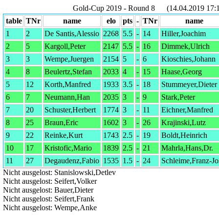
Gold-Cup 2019 - Round 8 (14.04.2019 17:1
table
TNr
name
elo
pts
-
TNr
name
1
2
De Santis,Alessio
2268
5.5
-
14
Hiller,Joachim
2
5
Kargoll,Peter
2147
5.5
-
16
Dimmek,Ulrich
3
3
Wempe,Juergen
2154
5
-
6
Kioschies,Johann
4
8
Beulertz,Stefan
2033
4
-
15
Haase,Georg
5
12
Korth,Manfred
1933
3.5
-
18
Stummeyer,Dieter
6
7
Neumann,Han
2035
3
-
9
Stark,Peter
7
20
Schuster,Herbert
1774
3
-
11
Eichner,Manfred
8
25
Braun,Eric
1602
3
-
26
Krajinski,Lutz
9
22
Reinke,Kurt
1743
2.5
-
19
Boldt,Heinrich
10
17
Kristofic,Mario
1839
2.5
-
21
Mahrla,Hans,Dr.
11
27
Degaudenz,Fabio
1535
1.5
-
24
Schleime,Franz-Jo
Nicht ausgelost: Stanislowski,Detlev
Nicht ausgelost: Seifert,Volker
Nicht ausgelost: Bauer,Dieter
Nicht ausgelost: Seifert,Frank
Nicht ausgelost: Wempe,Anke