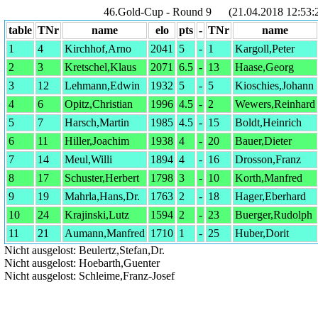
46.Gold-Cup - Round 9 (21.04.2018 12:53:
table
TNr
name
elo
pts
-
TNr
name
1
4
Kirchhof,Arno
2041
5
-
1
Kargoll,Peter
2
3
Kretschel,Klaus
2071
6.5
-
13
Haase,Georg
3
12
Lehmann,Edwin
1932
5
-
5
Kioschies,Johann
4
6
Opitz,Christian
1996
4.5
-
2
Wewers,Reinhard
5
7
Harsch,Martin
1985
4.5
-
15
Boldt,Heinrich
6
11
Hiller,Joachim
1938
4
-
20
Bauer,Dieter
7
14
Meul,Willi
1894
4
-
16
Drosson,Franz
8
17
Schuster,Herbert
1798
3
-
10
Korth,Manfred
9
19
Mahrla,Hans,Dr.
1763
2
-
18
Hager,Eberhard
10
24
Krajinski,Lutz
1594
2
-
23
Buerger,Rudolph
11
21
Aumann,Manfred
1710
1
-
25
Huber,Dorit
Nicht ausgelost: Beulertz,Stefan,Dr.
Nicht ausgelost: Hoebarth,Guenter
Nicht ausgelost: Schleime,Franz-Josef