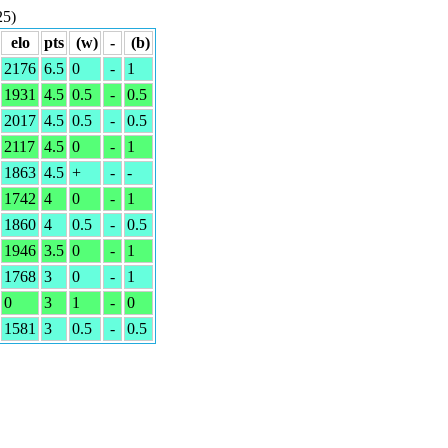
25)
elo
pts
(w)
-
(b)
2176
6.5
0
-
1
1931
4.5
0.5
-
0.5
2017
4.5
0.5
-
0.5
2117
4.5
0
-
1
1863
4.5
+
-
-
1742
4
0
-
1
1860
4
0.5
-
0.5
1946
3.5
0
-
1
1768
3
0
-
1
0
3
1
-
0
1581
3
0.5
-
0.5