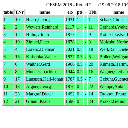
OFSEM 2018 - Round 2 (19.06.2018 10:2
table
TNr
name
elo
pts
-
TNr
name
1
10
Haase,Georg
1931
1
-
1
Schatz,Christia
2
2
Wewers,Reinhard
2117
1
-
11
Gerhards,Walte
3
12
Huhn,Ulrich
1877
1
-
9
Kotitschke,Kar
4
19
Zimpel,Peter
1678
1
-
3
Molzahn,Norbe
5
4
Lorenz,Dietmar
2021
0.5
-
18
Werl,Ralf-Diete
6
15
Knischka,Walter
1837
0.5
-
5
Bullert,Wolfga
7
6
Walther,Gerd
1966
0.5
-
20
Kumeth,Hartmu
8
8
Mueller,Joachim
1944
0.5
-
16
Wagner,Gerhar
9
17
Laustsen,Karl-Johan
1787
0.5
-
7
Gebuhr,Guente
10
13
Aigner,Georg
1876
0
-
22
Wempe,Anke
11
23
Margraf,Dieter
1492
0
-
14
Drosson,Franz
12
21
Grandl,Klaus
1590
0
-
24
Krakat,Gernot