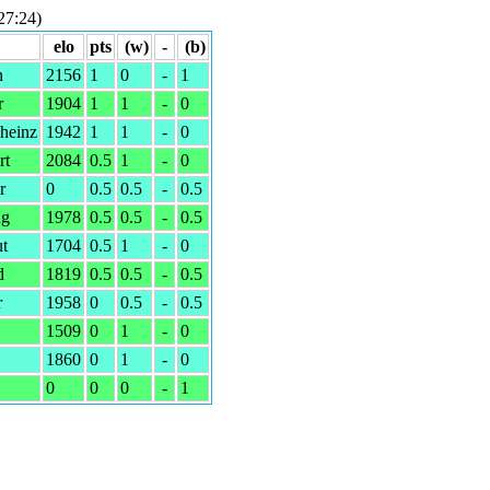
7:24)
elo
pts
(w)
-
(b)
n
2156
1
0
-
1
r
1904
1
1
-
0
lheinz
1942
1
1
-
0
rt
2084
0.5
1
-
0
r
0
0.5
0.5
-
0.5
ng
1978
0.5
0.5
-
0.5
t
1704
0.5
1
-
0
d
1819
0.5
0.5
-
0.5
r
1958
0
0.5
-
0.5
1509
0
1
-
0
1860
0
1
-
0
0
0
0
-
1