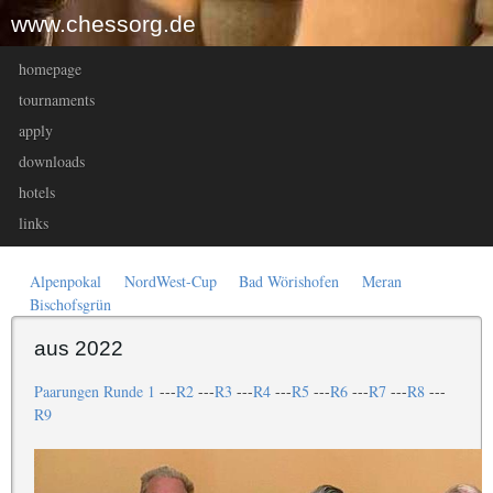
www.chessorg.de
homepage
tournaments
apply
downloads
hotels
links
Alpenpokal
NordWest-Cup
Bad Wörishofen
Meran
Bischofsgrün
aus 2022
Paarungen Runde 1
---
R2
---
R3
---
R4
---
R5
---
R6
---
R7
---
R8
---
R9