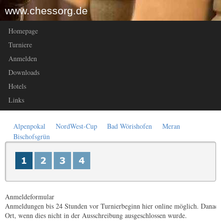
www.chessorg.de
Homepage
Turniere
Anmelden
Downloads
Hotels
Links
Alpenpokal
NordWest-Cup
Bad Wörishofen
Meran
Bischofsgrün
Anmeldeformular
Anmeldungen bis 24 Stunden vor Turnierbeginn hier online möglich. Danach 
Ort, wenn dies nicht in der Ausschreibung ausgeschlossen wurde.