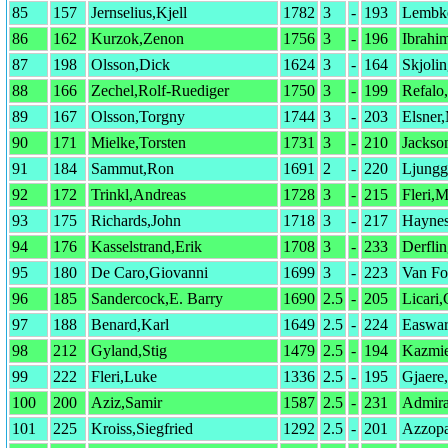
85
157
Jernselius,Kjell
1782
3
-
193
Lembk
86
162
Kurzok,Zenon
1756
3
-
196
Ibrahi
87
198
Olsson,Dick
1624
3
-
164
Skjolin
88
166
Zechel,Rolf-Ruediger
1750
3
-
199
Refalo
89
167
Olsson,Torgny
1744
3
-
203
Elsner
90
171
Mielke,Torsten
1731
3
-
210
Jackso
91
184
Sammut,Ron
1691
2
-
220
Ljungg
92
172
Trinkl,Andreas
1728
3
-
215
Fleri,
93
175
Richards,John
1718
3
-
217
Hayne
94
176
Kasselstrand,Erik
1708
3
-
233
Derflin
95
180
De Caro,Giovanni
1699
3
-
223
Van Fo
96
185
Sandercock,E. Barry
1690
2.5
-
205
Licari
97
188
Benard,Karl
1649
2.5
-
224
Easwar
98
212
Gyland,Stig
1479
2.5
-
194
Kazmi
99
222
Fleri,Luke
1336
2.5
-
195
Gjaere
100
200
Aziz,Samir
1587
2.5
-
231
Admira
101
225
Kroiss,Siegfried
1292
2.5
-
201
Azzopa