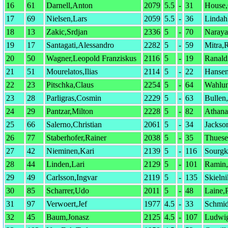
16
61
Darnell,Anton
2079
5.5
-
31
House,
17
69
Nielsen,Lars
2059
5.5
-
36
Lindah
18
13
Zakic,Srdjan
2336
5
-
70
Naraya
19
17
Santagati,Alessandro
2282
5
-
59
Mitra,
20
50
Wagner,Leopold Franziskus
2116
5
-
19
Ranald
21
51
Mourelatos,Ilias
2114
5
-
22
Hansen
22
23
Pitschka,Claus
2254
5
-
64
Wahlu
23
28
Parligras,Cosmin
2229
5
-
63
Bullen
24
29
Pantzar,Milton
2228
5
-
82
Athana
25
66
Salerno,Christian
2061
5
-
34
Jackso
26
77
Staberhofer,Rainer
2038
5
-
35
Thues
27
42
Nieminen,Kari
2139
5
-
116
Sourgk
28
44
Linden,Lari
2129
5
-
101
Ramin,
29
49
Carlsson,Ingvar
2119
5
-
135
Skieln
30
85
Scharrer,Udo
2011
5
-
48
Laine,
31
97
Verwoert,Jef
1977
4.5
-
33
Schmi
32
45
Baum,Jonasz
2125
4.5
-
107
Ludwig