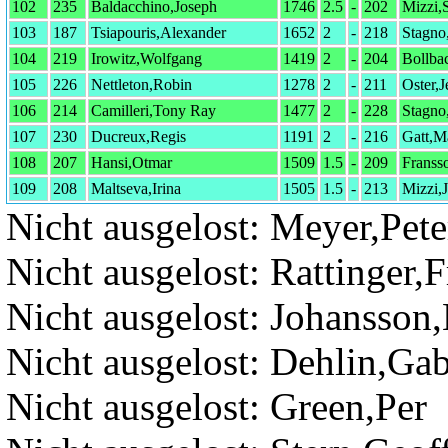
102
235
Baldacchino,Joseph
1746
2.5
-
202
Mizzi,
103
187
Tsiapouris,Alexander
1652
2
-
218
Stagno
104
219
Irowitz,Wolfgang
1419
2
-
204
Bollba
105
226
Nettleton,Robin
1278
2
-
211
Oster,
106
214
Camilleri,Tony Ray
1477
2
-
228
Stagno
107
230
Ducreux,Regis
1191
2
-
216
Gatt,Ma
108
207
Hansi,Otmar
1509
1.5
-
209
Franss
109
208
Maltseva,Irina
1505
1.5
-
213
Mizzi,
Nicht ausgelost: Meyer,Pete
Nicht ausgelost: Rattinger,F
Nicht ausgelost: Johansson
Nicht ausgelost: Dehlin,Gab
Nicht ausgelost: Green,Per