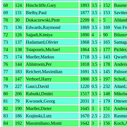
68
124
Hinchcliffe,Gary
1893
3.5
-
152
Baumei
69
131
Bielby,Paul
1877
3.5
-
153
Savitte
70
30
Dukaczewski,Piotr
2209
6
-
5
Ahland
71
136
Edwards,Raymond
1869
3.5
-
169
Von Fr
72
126
Sajjadi,Kimiya
1890
4
-
90
Biluno
73
137
Hadamard,Olivier
1868
3.5
-
165
Santag
74
138
Tsiapouris,Michael
1864
3.5
-
177
Pichle
75
174
Mueller,Markus
1718
3.5
-
143
Qwarfo
76
144
Ahlstroem,Per
1818
3.5
-
178
Anders
77
183
Reichert,Maximilian
1691
3.5
-
145
Palsson
78
147
Verhoef,Harry
1800
3.5
-
197
Scholl,
79
227
Gauci,David
1220
0.5
-
232
Attard
80
206
Rabutki,Dmitri
1517
3.5
-
148
Mikels
81
79
Kwossek,Georg
2031
3
-
179
Ottese
82
190
Mueller,Dieter
1645
3
-
151
Andrea
83
186
Krajinski,Lutz
1670
2.5
-
221
Rasmu
84
192
Massimiliano,Monti
1642
3
-
156
Koch,