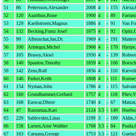
51
86
Pettersson,Alexander
2008
4
-
155
Alexa,
52
120
Aaarthun,Rune
1900
4
-
89
Farrand
53
129
Kaellstroem,Magnus
1886
4
-
91
Van Fo
54
132
Becking,Franz Josef
1875
4
-
92
Opitz,C
55
99
Albruschat,Jan,Dr.
1969
4
-
191
Matter
56
100
Aristegui,Michel
1968
4
-
170
Hjerpe
57
105
Brasoy,Aksel
1950
4
-
139
Robson
58
140
Spanton,Timothy
1859
4
-
106
Boesch
59
142
Zens,Rolf
1856
4
-
110
Kievel
60
146
Parker,Keith
1808
4
-
111
Rumsey
61
154
Nyman,John
1786
4
-
115
Salvai
62
160
Grundhammer,Gerhard
1757
4
-
118
Pliev,V
63
168
Easwar,Dhruv
1740
4
-
67
Matzat
64
47
Rauramaa,Kari
2124
3.5
-
149
Huebsc
65
229
Sablovskis,Linas
1199
3
-
189
Aldin,
66
158
Larsen,Arne Walther
1768
3.5
-
84
Psaila,
67
163
Caruana,George
1753
3.5
-
121
Guetsc