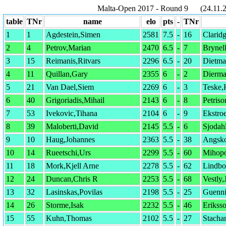
Malta-Open 2017 - Round 9 (24.11.2
table
TNr
name
elo
pts
-
TNr
1
1
Agdestein,Simen
2581
7.5
-
16
Clarid
2
4
Petrov,Marian
2470
6.5
-
7
Brynell
3
15
Reimanis,Ritvars
2296
6.5
-
20
Dietma
4
11
Quillan,Gary
2355
6
-
2
Dierma
5
21
Van Dael,Siem
2269
6
-
3
Teske,
6
40
Grigoriadis,Mihail
2143
6
-
8
Petriso
7
53
Ivekovic,Tihana
2104
6
-
9
Ekstro
8
39
Maloberti,David
2145
5.5
-
6
Sjodah
9
10
Haug,Johannes
2363
5.5
-
38
Angsk
10
14
Rueetschi,Urs
2299
5.5
-
60
Mihopo
11
18
Mork,Kjell Arne
2278
5.5
-
62
Lindbo
12
24
Duncan,Chris R
2253
5.5
-
68
Vestly,
13
32
Lasinskas,Povilas
2198
5.5
-
25
Guenn
14
26
Storme,Isak
2232
5.5
-
46
Eriksso
15
55
Kuhn,Thomas
2102
5.5
-
27
Stacha