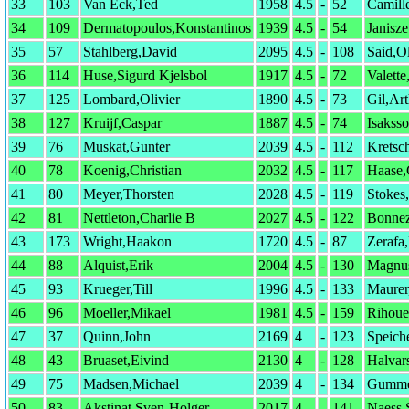
33
103
Van Eck,Ted
1958
4.5
-
52
Camill
34
109
Dermatopoulos,Konstantinos
1939
4.5
-
54
Janisz
35
57
Stahlberg,David
2095
4.5
-
108
Said,Ol
36
114
Huse,Sigurd Kjelsbol
1917
4.5
-
72
Valette
37
125
Lombard,Olivier
1890
4.5
-
73
Gil,Ar
38
127
Kruijf,Caspar
1887
4.5
-
74
Isakss
39
76
Muskat,Gunter
2039
4.5
-
112
Kretsc
40
78
Koenig,Christian
2032
4.5
-
117
Haase,
41
80
Meyer,Thorsten
2028
4.5
-
119
Stokes
42
81
Nettleton,Charlie B
2027
4.5
-
122
Bonnez
43
173
Wright,Haakon
1720
4.5
-
87
Zerafa,
44
88
Alquist,Erik
2004
4.5
-
130
Magnus
45
93
Krueger,Till
1996
4.5
-
133
Maurer
46
96
Moeller,Mikael
1981
4.5
-
159
Rihoue
47
37
Quinn,John
2169
4
-
123
Speich
48
43
Bruaset,Eivind
2130
4
-
128
Halvar
49
75
Madsen,Michael
2039
4
-
134
Gumme
50
83
Akstinat,Sven-Holger
2017
4
-
141
Naess,