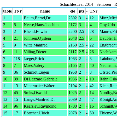
Schachfestival 2014 - Senioren - 
table
TNr
name
elo
pts
-
TNr
1
1
Baum,Bernd,Dr.
2302
3
-
12
Minz,Mich
2
5
Neese,Hans-Joachim
2172
3
-
4
Goy,Udo
3
2
Bhend,Edwin
2200
2.5
-
28
Maurer,Fri
4
21
Johnsen,Oystein
2048
2.5
-
6
Däubler,H
5
9
Witte,Manfred
2160
2.5
-
22
Engbrecht
6
11
Villing,Dieter
2117
2.5
-
26
Nachtkamp
7
118
Jaeger,Erich
1963
2
-
3
Lainburg,
8
7
Maes,Valery
2165
2
-
40
Neumann,
9
36
Schmidt,Eugen
1958
2
-
8
Ofstad,Per
10
39
Di Lazzaro,Gabriele
1936
2
-
10
Rahn,Osk
11
13
Mittermaier,Walter
2104
2
-
42
Klein,Rei
12
45
Smits,Oswald
1925
2
-
14
Nordby,Be
13
15
Lange,Manfred,Dr.
2089
2
-
47
Königl,An
14
96
Kearsley,Raymoind
1700
2
-
16
Schmidt,W
15
17
Böttcher,Ulrich
2078
2
-
50
Thieme,W