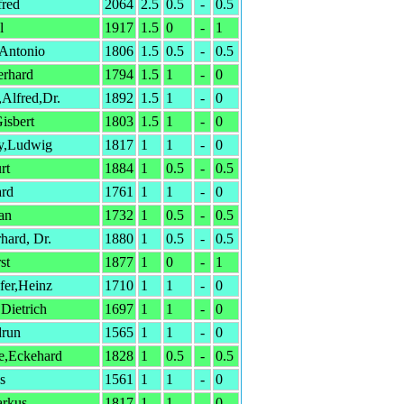
red
2064
2.5
0.5
-
0.5
l
1917
1.5
0
-
1
Antonio
1806
1.5
0.5
-
0.5
rhard
1794
1.5
1
-
0
Alfred,Dr.
1892
1.5
1
-
0
isbert
1803
1.5
1
-
0
y,Ludwig
1817
1
1
-
0
rt
1884
1
0.5
-
0.5
ard
1761
1
1
-
0
an
1732
1
0.5
-
0.5
hard, Dr.
1880
1
0.5
-
0.5
st
1877
1
0
-
1
er,Heinz
1710
1
1
-
0
Dietrich
1697
1
1
-
0
drun
1565
1
1
-
0
,Eckehard
1828
1
0.5
-
0.5
s
1561
1
1
-
0
arkus
1817
1
1
-
0