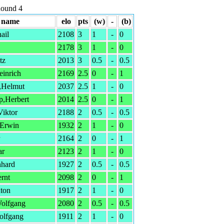
Round 4
name
elo
pts
(w)
-
(b)
ail
2108
3
1
-
0
2178
3
1
-
0
tz
2013
3
0.5
-
0.5
einrich
2169
2.5
0
-
1
,Helmut
2037
2.5
1
-
0
,Herbert
2014
2.5
0
-
1
Viktor
2188
2
0.5
-
0.5
Erwin
1932
2
1
-
0
2164
2
0
-
1
ar
2123
2
1
-
0
nhard
1927
2
0.5
-
0.5
rnt
2098
2
0
-
1
ton
1917
2
1
-
0
olfgang
2080
2
0.5
-
0.5
olfgang
1911
2
1
-
0