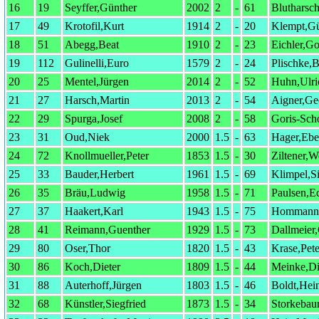
16
19
Seyffer,Günther
2002
2
-
61
Blutharsch
17
49
Krotofil,Kurt
1914
2
-
20
Klempt,Gü
18
51
Abegg,Beat
1910
2
-
23
Eichler,Go
19
112
Gulinelli,Euro
1579
2
-
24
Plischke,B
20
25
Mentel,Jürgen
2014
2
-
52
Huhn,Ulri
21
27
Harsch,Martin
2013
2
-
54
Aigner,Ge
22
29
Spurga,Josef
2008
2
-
58
Goris-Sch
23
31
Oud,Niek
2000
1.5
-
63
Hager,Ebe
24
72
Knollmueller,Peter
1853
1.5
-
30
Ziltener,W
25
33
Bauder,Herbert
1961
1.5
-
69
Klimpel,Si
26
35
Bräu,Ludwig
1958
1.5
-
71
Paulsen,E
27
37
Haakert,Karl
1943
1.5
-
75
Hommann,
28
41
Reimann,Guenther
1929
1.5
-
73
Dallmeier
29
80
Oser,Thor
1820
1.5
-
43
Krase,Pet
30
86
Koch,Dieter
1809
1.5
-
44
Meinke,Di
31
88
Auterhoff,Jürgen
1803
1.5
-
46
Boldt,Hei
32
68
Künstler,Siegfried
1873
1.5
-
34
Storkebau