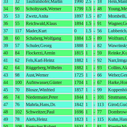
33
32
Taufratshofer,Martin
1990
2.5
-
18
Hein,Manf
34
90
Scholtyssek,Werner
1799
1.5
-
48
Young,Me
35
53
Zwetz,Anita
1897
1.5
-
87
Mombelli,
36
55
Reichwald,Klaus
1894
1.5
-
91
Wagner,Ge
37
117
Mader,Kurt
0
1.5
-
56
Lubberich,
38
60
Schaberg,Wolfgang
1884
1.5
-
89
Wolfram,G
39
57
Schuler,Georg
1888
1
-
82
Wawrinsk
40
84
Flockerzi,Armin
1815
1
-
59
Reinke,Ku
41
62
Fels,Karl-Heinz
1882
1
-
92
Narr,Irmg
42
64
Rüggeberg,Wilhelm
1882
1
-
93
Collins,Al
43
98
Aust,Werner
1725
1
-
66
Weber,Ger
44
100
Aufmwasser,Günter
1704
1
-
67
Harke,Hor
45
70
Blosze,Winfried
1857
1
-
99
Koppenhöf
46
74
Niedermaier,Peter
1844
1
-
101
Stratmann,
47
76
Mahrla,Hans,Dr.
1842
1
-
113
Girod,Gu
48
102
Schweitzer,Paul
1696
1
-
77
Dombrowe
49
78
Alefs,Heinz
1823
1
-
115
Kuhn,Han
50
108
Bretscher,Robert
1631
1
-
81
Riegler,M