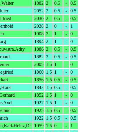
,Walter
1882
2
0.5
-
0.5
nter
2052
2
0.5
-
0.5
ttfried
2030
2
0.5
-
0.5
erthold
2028
2
0
-
1
ch
1908
2
1
-
0
org
1894
2
1
-
0
ouwstra,Adry
1886
2
0.5
-
0.5
rhard
1882
2
0.5
-
0.5
erner
2005
1.5
1
-
0
egfried
1860
1.5
1
-
0
ckart
1856
1.5
0.5
-
0.5
Horst
1843
1.5
0.5
-
0.5
,Gerhard
1852
1.5
1
-
0
er-Axel
1927
1.5
1
-
0
etlind
1925
1.5
0.5
-
0.5
nrich
1922
1.5
0.5
-
0.5
m,Karl-Heinz,Dr.
1959
1.5
0
-
1