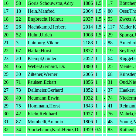
16
58
Goris-Schouwstra,Adry
1886
1.5
-
17
Böttcher
17
18
Hein,Manfred
2064
1.5
-
80
Oser,Th
18
22
Engbrecht,Helmut
2037
1.5
-
53
Zwetz,A
19
26
Nachtkamp,Herbert
2014
1.5
-
117
Mader,K
20
52
Huhn,Ulrich
1908
1.5
-
29
Spurga,J
21
3
Lainburg,Viktor
2188
1
-
88
Auterhof
22
67
Harke,Horst
1877
1
-
19
Seyffer,
23
20
Klempt,Günter
2052
1
-
64
Rüggebe
24
66
Weber,Gerhard, Dr.
1880
1
-
25
Mentel,
25
30
Ziltener,Werner
2005
1
-
68
Künstler
26
71
Paulsen,Eckart
1856
1
-
31
Oud,Ni
27
73
Dallmeier,Gerhard
1852
1
-
37
Haakert,
28
40
Neumann,Erwin
1932
1
-
74
Niederma
29
75
Hommann,Horst
1843
1
-
41
Reimann
30
42
Klein,Reinhard
1927
1
-
76
Mahrla,
31
87
Mombelli,Antonio
1806
1
-
48
Young,
32
34
Storkebaum,Karl-Heinz,Dr.
1959
0.5
-
83
Rothenh