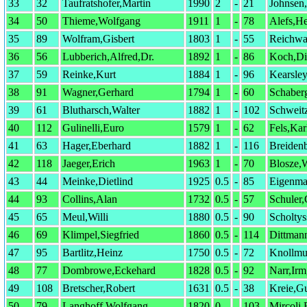
33
32
Taufratshofer,Martin
1990
2
-
21
Johnsen
34
50
Thieme,Wolfgang
1911
1
-
78
Alefs,H
35
89
Wolfram,Gisbert
1803
1
-
55
Reichwa
36
56
Lubberich,Alfred,Dr.
1892
1
-
86
Koch,Di
37
59
Reinke,Kurt
1884
1
-
96
Kearsle
38
91
Wagner,Gerhard
1794
1
-
60
Schaber
39
61
Blutharsch,Walter
1882
1
-
102
Schweitz
40
112
Gulinelli,Euro
1579
1
-
62
Fels,Kar
41
63
Hager,Eberhard
1882
1
-
116
Breiden
42
118
Jaeger,Erich
1963
1
-
70
Blosze,W
43
44
Meinke,Dietlind
1925
0.5
-
85
Eigenma
44
93
Collins,Alan
1732
0.5
-
57
Schuler
45
65
Meul,Willi
1880
0.5
-
90
Scholty
46
69
Klimpel,Siegfried
1860
0.5
-
114
Dittman
47
95
Bartlitz,Heinz
1750
0.5
-
72
Knollmue
48
77
Dombrowe,Eckehard
1828
0.5
-
92
Narr,Irm
49
108
Bretscher,Robert
1631
0.5
-
38
Kreie,G
50
79
Langhoff,Wolfgang
1820
0
-
103
Mircoli,