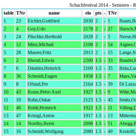
Schachfestival 2014 - Senioren - 
table
TNr
name
elo
pts
-
TNr
1
23
Eichler,Gottfried
2030
2
-
1
Baum,Be
2
4
Goy,Udo
2178
2
-
27
Harsch,
3
24
Plischke,Berthold
2028
2
-
5
Neese,H
4
12
Minz,Michail
2108
2
-
54
Aigner,
5
28
Maurer,Fritz
2013
2
-
15
Lange,M
6
2
Bhend,Edwin
2200
1.5
-
33
Bauder,
7
6
Däubler,Heinrich
2169
1.5
-
35
Bräu,Lu
8
36
Schmidt,Eugen
1958
1.5
-
7
Maes,Va
9
8
Ofstad,Per
2164
1.5
-
39
Di Lazza
10
43
Krase,Peter-Axel
1927
1.5
-
9
Witte,M
11
10
Rahn,Oskar
2123
1.5
-
45
Smits,O
12
46
Boldt,Heinrich
1922
1.5
-
11
Villing,
13
47
Königl,Anton
1917
1.5
-
13
Mitterma
14
14
Nordby,Bernt
2098
1.5
-
51
Abegg,B
15
16
Schmidt,Wolfgang
2080
1.5
-
49
Krotofil