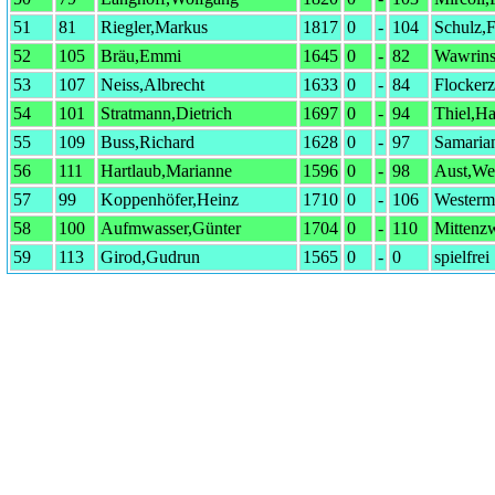
51
81
Riegler,Markus
1817
0
-
104
Schulz,
52
105
Bräu,Emmi
1645
0
-
82
Wawrins
53
107
Neiss,Albrecht
1633
0
-
84
Flocker
54
101
Stratmann,Dietrich
1697
0
-
94
Thiel,Ha
55
109
Buss,Richard
1628
0
-
97
Samaria
56
111
Hartlaub,Marianne
1596
0
-
98
Aust,We
57
99
Koppenhöfer,Heinz
1710
0
-
106
Westerm
58
100
Aufmwasser,Günter
1704
0
-
110
Mittenzw
59
113
Girod,Gudrun
1565
0
-
0
spielfrei